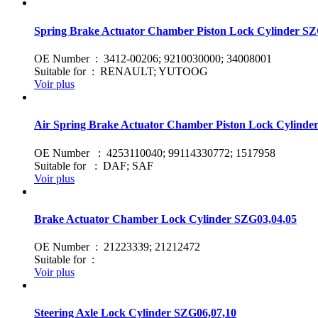
Spring Brake Actuator Chamber Piston Lock Cylinder S
OE Number : 3412-00206; 9210030000; 34008001
Suitable for : RENAULT; YUTOOG
Voir plus
Air Spring Brake Actuator Chamber Piston Lock Cylind
OE Number : 4253110040; 99114330772; 1517958
Suitable for : DAF; SAF
Voir plus
Brake Actuator Chamber Lock Cylinder SZG03,04,05
OE Number : 21223339; 21212472
Suitable for :
Voir plus
Steering Axle Lock Cylinder SZG06,07,10