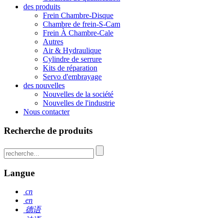
des produits
Frein Chambre-Disque
Chambre de frein-S-Cam
Frein À Chambre-Cale
Autres
Air & Hydraulique
Cylindre de serrure
Kits de réparation
Servo d'embrayage
des nouvelles
Nouvelles de la société
Nouvelles de l'industrie
Nous contacter
Recherche de produits
Langue
cn
en
德语